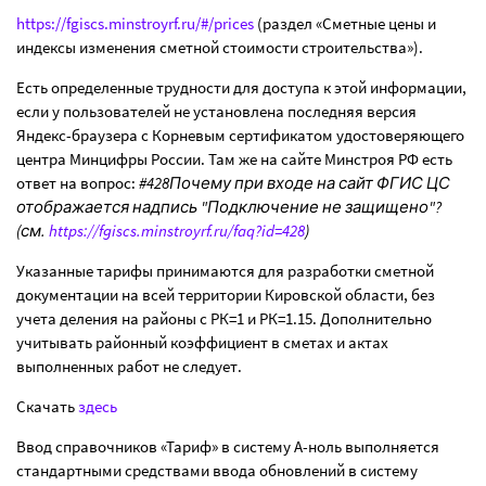
https://fgiscs.minstroyrf.ru/#/prices
(раздел «Сметные цены и
индексы изменения сметной стоимости строительства»).
Есть определенные трудности для доступа к этой информации,
если у пользователей не установлена последняя версия
Яндекс-браузера с Корневым сертификатом удостоверяющего
центра Минцифры России. Там же на сайте Минстроя РФ есть
ответ на вопрос:
#428Почему при входе на сайт ФГИС ЦС
отображается надпись "Подключение не защищено"?
(см.
https://fgiscs.minstroyrf.ru/faq?id=428
)
Указанные тарифы принимаются для разработки сметной
документации на всей территории Кировской области, без
учета деления на районы с РК=1 и РК=1.15. Дополнительно
учитывать районный коэффициент в сметах и актах
выполненных работ не следует.
Скачать
здесь
Ввод справочников «Тариф» в систему А-ноль выполняется
стандартными средствами ввода обновлений в систему