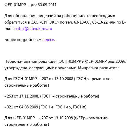
ФЕР-01МРР - до: 30.09.2011
Для обновления лицензий на рабочие места необходимо
обратиться в ЗАО «СИТЭКС» по тел. 63-13-00 , 63-13-22 или по
E
-
mail
:
citex
@
citex
.
kirov
.
ru
Более подробно см.
здесь
.
Первоначальная редакция ГЭСН-01МРР и ФЕР-01МРР ред.2009г.
утверждена следующими приказами Минрегионразвития:
Для ГЭСН-01МРР - 207 от 13.10.2008 ( ГЭСНр –ремонтно-
строительные работы )
- 253 от 17.11.2008, (ГЭСН – строительные работы)
- 321 от 04.08.2009 (ГЭСНм, ГЭСНмр, ГЭСНп)
Для ФЕР-01МРР - 207 от 13.10.2008 (ФЕРр –ремонтно-
строительные работы )