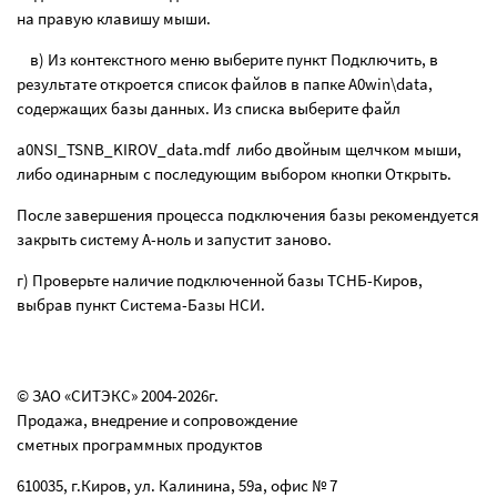
на правую клавишу мыши.
в) Из контекстного меню выберите пункт Подключить, в
результате откроется список файлов в папке
A
0
win
\
data
,
содержащих базы данных. Из списка выберите файл
a
0
NSI
_
TSNB
_
KIROV
_
data
.
mdf
либо двойным щелчком мыши,
либо одинарным с последующим выбором кнопки Открыть.
После завершения процесса подключения базы рекомендуется
закрыть систему А-ноль и запустит заново.
г) Проверьте наличие подключенной базы ТСНБ-Киров,
выбрав пункт Система-Базы НСИ.
© ЗАО «СИТЭКС» 2004-2026г.
Продажа, внедрение и сопровождение
сметных программных продуктов
610035, г.Киров, ул. Калинина, 59а, офис № 7