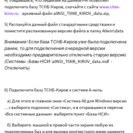
4) Убедившись, что лицензия на данное РМ позволяет
подключить базу ТСНБ-Киров, скачайте с сайта
www
.
citex
-
kirov
.
ru
архивный файл a0NSI_TSNB_KIROV_data.zip,
5) Распакуйте данный файл стандартными средствами и
поместите распакованную версию файла в папку
A
0
win
\
data
Внимание! Если база ТСНБ-Киров уже была подключена
ранее, то для подключения очередной версии
необходимо предварительно отключить старую версию
(Системы –Базы НСИ-
a
0
NSI
_
TSNB
_
KIROV
_
data
.
mdf
-
Отключить
)
6) Подключите базу ТСНБ-Киров к системе А-ноль.
а) Для этого в главном окне «Система А0 для
Windows
версии
…» выберите подоконо «Система», и в открывшемся перечне
«Все системные данные»
выберите пункт «Базы НСИ».
б) Выберите
мышкой в правой части экране любую из
подключенных баз и для вызова контекстного меню нажмите