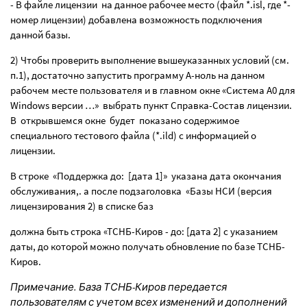
- В файле лицензии
на данное рабочее место (файл *.
isl
, где *-
номер лицензии) добавлена возможность подключения
данной базы.
2) Чтобы проверить выполнение вышеуказанных условий (см.
п.1), достаточно запустить программу А-ноль на данном
рабочем месте пользователя и в главном окне «Система А0 для
Windows
версии …»
выбрать пункт Справка-Состав лицензии.
В
открывшемся окне
будет
показано содержимое
специального тестового файла (*.
ild
) с информацией о
лицензии.
В строке
«Поддержка до:
[дата 1]»
указана дата окончания
обслуживания,. а после подзаголовка
«Базы НСИ (версия
лицензирования 2) в списке баз
должна быть строка «ТСНБ-Киров - до: [дата 2] с указанием
даты, до которой можно получать обновление по базе ТСНБ-
Киров.
Примечание. База ТСНБ-Киров передается
пользователям с учетом всех изменений и дополнений