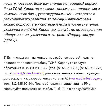
на дату поставки. Если изменения в очередной версии
базы ТСНБ-Киров не связаны с новыми дополнениями и
изменениями базы, утвержденными Министерством
регионального развития, то текущий вариант базы
можно подключать к системе А-ноль и после значения,
указанного в «ТСНБ-Киров - до: [дата 2], но до завершения
обслуживание, указанного в строке
«Поддержка до:
[дата 1]»
.
3) Если
лицензия
на конкретное рабочее место А-ноль не
позволяет подключить базу ТСНБ-Киров , то следует
обратиться в ЗАО «СИТЭКС»
(тел. (8332)63-13-00, (8332)63-13-22,
E
-
mal
:
citex
@
citex
.
kirov
.
ru
) для заключения соответствующего
договора, или к разработчику системы А0 (
www
.
a
0.
infostroy
.
ru
,
тел. (812)325-90-94). После обновления лицензии на РМ ,
скопируйте полученные
файлы *.
isl
, *.
ild
в папку
A
0
Win
\
bin