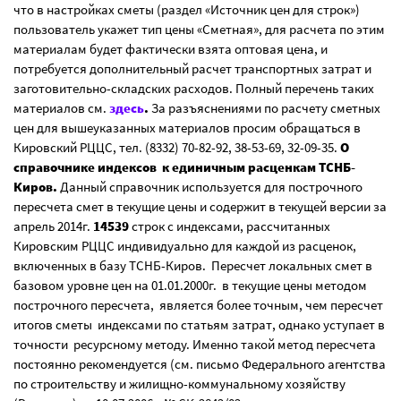
что в настройках сметы (раздел «Источник цен для строк»)
пользователь укажет тип цены «Сметная», для расчета по этим
материалам будет фактически взята оптовая цена, и
потребуется дополнительный расчет транспортных затрат и
заготовительно-складских расходов. Полный перечень таких
материалов см.
здесь
.
За разъяснениями по расчету сметных
цен для вышеуказанных материалов просим обращаться в
Кировский РЦЦС, тел. (8332) 70-82-92, 38-53-69, 32-09-35.
О
справочнике индексов к единичным расценкам ТСНБ-
Киров.
Данный справочник используется для построчного
пересчета смет в текущие цены и содержит в текущей версии за
апрель 2014г.
14539
строк с индексами, рассчитанных
Кировским РЦЦС индивидуально для каждой из расценок,
включенных в базу ТСНБ-Киров. Пересчет локальных смет в
базовом уровне цен на 01.01.2000г. в текущие цены методом
построчного пересчета, является более точным, чем пересчет
итогов сметы индексами по статьям затрат, однако уступает в
точности ресурсному методу. Именно такой метод пересчета
постоянно рекомендуется (см. письмо Федерального агентства
по строительству и жилищно-коммунальному хозяйству