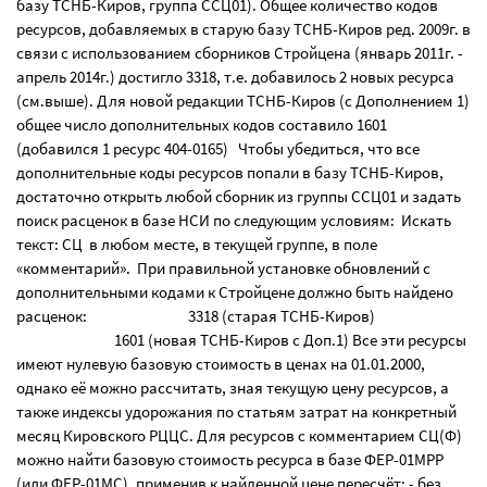
базу ТСНБ-Киров, группа ССЦ01). Общее количество кодов
ресурсов, добавляемых в старую базу ТСНБ-Киров ред. 2009г. в
связи с использованием сборников Стройцена (январь 2011г. -
апрель 2014г.) достигло 3318, т.е. добавилось 2 новых ресурса
(см.выше). Для новой редакции ТСНБ-Киров (с Дополнением 1)
общее число дополнительных кодов составило 1601
(добавился 1 ресурс 404-0165) Чтобы убедиться, что все
дополнительные коды ресурсов попали в базу ТСНБ-Киров,
достаточно открыть любой сборник из группы ССЦ01 и задать
поиск расценок в базе НСИ по следующим условиям: Искать
текст: СЦ в любом месте, в текущей группе, в поле
«комментарий». При правильной установке обновлений с
дополнительными кодами к Стройцене должно быть найдено
расценок: 3318 (старая ТСНБ-Киров)
1601 (новая ТСНБ-Киров с Доп.1) Все эти ресурсы
имеют нулевую базовую стоимость в ценах на 01.01.2000,
однако её можно рассчитать, зная текущую цену ресурсов, а
также индексы удорожания по статьям затрат на конкретный
месяц Кировского РЦЦС. Для ресурсов с комментарием СЦ(Ф)
можно найти базовую стоимость ресурса в базе ФЕР-01МРР
(или ФЕР-01МС), применив к найденной цене пересчёт: - без