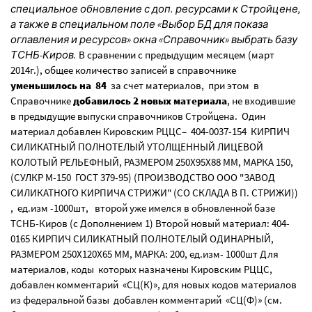
специальное обновление с доп. ресурсами к Стройцене,
а также в специальном поле «Выбор БД для показа
оглавления и ресурсов» окна «Справочник» выбрать базу
ТСНБ-Киров.
В сравнении с предыдущим месяцем (март
2014г.), общее количество записей в справочнике
уменьшилось на 84
за счет материалов, при этом в
Справочнике
добавилось 2 новых материала
, не входившие
в предыдущие выпуски справочников Стройцена. Один
материал добавлен Кировским РЦЦС– 404-0037-154 КИРПИЧ
СИЛИКАТНЫЙ ПОЛНОТЕЛЫЙ УТОЛЩЕННЫЙ ЛИЦЕВОЙ
КОЛОТЫЙ РЕЛЬЕФНЫЙ, РАЗМЕРОМ 250Х95Х88 ММ, МАРКА 150,
(СУЛКР М-150 ГОСТ 379-95) (ПРОИЗВОДСТВО ООО "ЗАВОД
СИЛИКАТНОГО КИРПИЧА СТРИЖИ" (СО СКЛАДА В П. СТРИЖИ))
, ед.изм -1000шт, второй уже имелся в обновленной базе
ТСНБ-Киров (с Дополнением 1) Второй новый материал: 404-
0165 КИРПИЧ СИЛИКАТНЫЙ ПОЛНОТЕЛЫЙ ОДИНАРНЫЙ,
РАЗМЕРОМ 250Х120Х65 ММ, МАРКА: 200, ед.изм- 1000шт Для
материалов, коды которых назначены Кировским РЦЦС,
добавлен комментарий «СЦ(К)», для новых кодов материалов
из федеральной базы добавлен комментарий «СЦ(Ф)» (см.