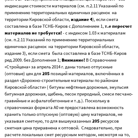
индексации стоимости материалов (см. п.2.11 Указаний по
применению территориальных единичных расценок на
территории Кировской области,
издание 4
), если смета
составлена в базе ТСНБ-Киров с Дополнением 1,
т.е пересчет
материалов не требуется!
- с индексом 1.03 к материалам
(см. п.2.11 Указаний по применению территориальных
единичных расценок на территории Кировской области,
издание 3), если смета была составлена в базе ТСНБ-Киров
ред.2009. без Дополнения 1;
Внимание!
В Справочнике
«Стройцена» за апрель 2014 г. даны только отпускные
(оптовые) цен для
205
позиций материалов, включённых в
раздел «Дорожно-строительные материалы по районам
Кировской области» ( битумы нефтяные дорожные, эмульсия
битумная дорожная, щебень, песок природный, смеси песчано-
гравийные и асфальтобетонные и т.д.). Поскольку в
справочниках формата А0 не предоставлена возможность
хранить только отпускную (оптовую) цену материалов, не
указывая сметную, то для вышеуказанных
205
ресурсов
сметная цена приравнена к оптовой. Следовательно, при
расчете локальных смет ресурсным методом, несмотря на то,