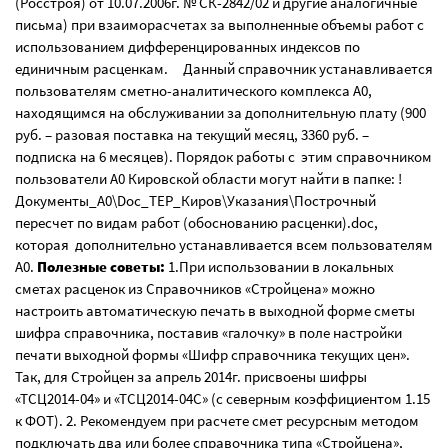
(Росстроя) от 10.07.2006г. № СК-2842/02 и другие аналогичные
письма) при взаиморасчетах за выполненные объемы работ с
использованием дифференцированных индексов по
единичным расценкам. Данный справочник устанавливается
пользователям сметно-аналитического комплекса А0,
находящимся на обслуживании за дополнительную плату (900
руб. – разовая поставка на текущий месяц, 3360 руб. –
подписка на 6 месяцев). Порядок работы с этим справочником
пользователи А0 Кировской области могут найти в папке: !
Документы_А0\Doc_ТЕР_Киров\Указания\Построчный
пересчет по видам работ (обоснованию расценки).doc,
которая дополнительно устанавливается всем пользователям
А0.
Полезные советы:
1.При использовании в локальных
сметах расценок из Справочников «Стройцена» можно
настроить автоматическую печать в выходной форме сметы
шифра справочника, поставив «галочку» в поле настройки
печати выходной формы «Шифр справочника текущих цен».
Так, для Стройцен за апрель 2014г. присвоены шифры
«ТСЦ2014-04» и «ТСЦ2014-04С» (с северным коэффициентом 1.15
к ФОТ). 2. Рекомендуем при расчете смет ресурсным методом
подключать два или более справочника типа «Стройцена»,