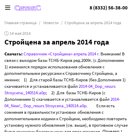
8 (8332) 56-38-00
Главная страница
Новости
Стройцена за апрель 2014 года
14 мая 2014
Стройцена за апрель 2014 года
Скачать:
Справочник «Стройцена» апрель 2014 г.
Внимание! В
связи с выходом базы ТСНБ-Киров ред.2009г. (с Дополнением
1) изменился порядок использования обновления с
дополнительными ресурсами к Справочнику Стройцена, а
именно: 1) Для старой базы ТСНБ-Киров (без Дополнения 1)
скачивается и устанавливается файл
2014-04_Dop_resurs
Stroycena_140514.a0p
; 2) Для базы ТСНБ-Киров (с
Дополнением 1) скачивается и устанавливается файл
2014-
04_New!_ Dop_resurs Stroycena_140514.a0p
. Если есть
сомнения в правильности установки обновления с
дополнительными кодами к Стройцене, необходимо повторить
установку нужного обновления (см. выше), в противном случае
будут искажены базовые цены для ряда ресурсов.
Пример 1.