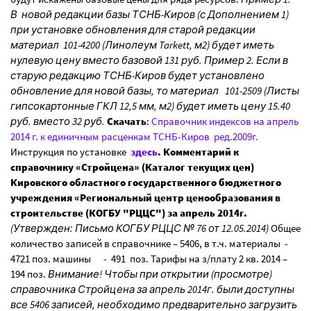
В новой редакции базы ТСНБ-Киров (с Дополнением 1)
при установке обновления для старой редакции
материал 101-4200 (Линолеум Tarkett, м2) будет иметь
нулевую цену вместо базовой 131 руб. Пример 2. Если в
старую редакцию ТСНБ-Киров будет установлено
обновление для новой базы, то материал 101-2509 (Листы
гипсокартонные ГКЛ 12,5 мм, м2) будет иметь цену 15.40
руб. вместо 32 руб.
Скачать
:
Справочник индексов на апрель
2014 г. к единичным расценкам ТСНБ-Киров ред.2009г.
Инструкция по установке
здесь
.
Комментарий к
справочнику «Стройцена» (Каталог текущих цен)
Кировского областного государственного бюджетного
учреждения «Региональный центр ценообразования в
строительстве (КОГБУ "РЦЦС") за апрель 2014г.
(Утвержден: Письмо КОГБУ РЦЦС № 76 от 12.05.2014)
Общее
количество записей в справочнике – 5406, в т.ч. материалы -
4721 поз. машины - 491 поз. Тарифы на з/плату 2 кв. 2014 –
194 поз.
Внимание! Чтобы при открытии (просмотре)
справочника Стройцена за апрель 2014г. были доступны
все 5406 записей, необходимо предварительно загрузить