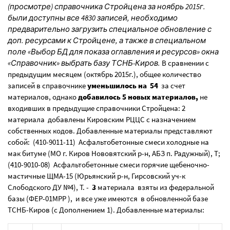
(просмотре) справочника Стройцена за ноябрь 2015г.
были доступны все 4830 записей, необходимо
предварительно загрузить специальное обновление с
доп. ресурсами к Стройцене, а также в специальном
поле «Выбор БД для показа оглавления и ресурсов» окна
«Справочник» выбрать базу ТСНБ-Киров.
В сравнении с
предыдущим месяцем (октябрь 2015г.), общее количество
записей в справочнике
уменьшилось на 54
за счет
материалов, однако
добавилось 5 новых материалов,
не
входивших в предыдущие справочники Стройцена: 2
материала добавлены Кировским РЦЦС с назначением
собственных кодов. Добавленные материалы представляют
собой: (410-9011-11) Асфальтобетонные смеси холодные на
мак битуме (МО г. Киров Нововятский р-н, АБЗ п. Радужный), Т;
(410-9010-08) Асфальтобетонные смеси горячие щебеночно-
мастичные ЩМА-15 (Юрьянский р-н, Гирсовский уч-к
Слободского ДУ №4), Т. -
3
материала взяты из федеральной
базы (ФЕР-01МРР ), и все уже имеются в обновленной базе
ТСНБ-Киров (с Дополнением 1). Добавленные материалы: