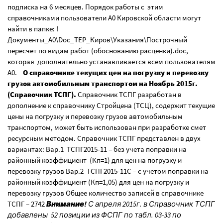
подписка на 6 месяцев. Порядок работы с этим
справочниками пользователи А0 Кировской области могут
найти в папке: !
Документы_А0\Doc_ТЕР_Киров\Указания\Построчный
пересчет по видам работ (обоснованию расценки).doc,
которая дополнительно устанавливается всем пользователям
А0.
О справочнике текущих цен на погрузку и перевозку
грузов автомобильным транспортом на Ноябрь 2015г.
(Справочник ТСПГ).
Справочник ТСПГ разработан в
дополнение к справочнику Стройцена (ТСЦ), содержит текущие
цены на погрузку и перевозку грузов автомобильным
транспортом, может быть использован при разработке смет
ресурсным методом. Справочник ТСПГ представлен в двух
вариантах: Вар.1 ТСПГ2015-11 – без учета поправки на
районный коэффициент (Кп=1) для цен на погрузку и
перевозку грузов Вар.2 ТСПГ2015-11С – с учетом поправки на
районный коэффициент (Кп=1,05) для цен на погрузку и
перевозку грузов Общее количество записей в справочнике
ТСПГ – 2742
Внимание!
С апреля 2015г. в Справочник ТСПГ
добавлены 52 позиции из ФСПГ по табл. 03-33 по