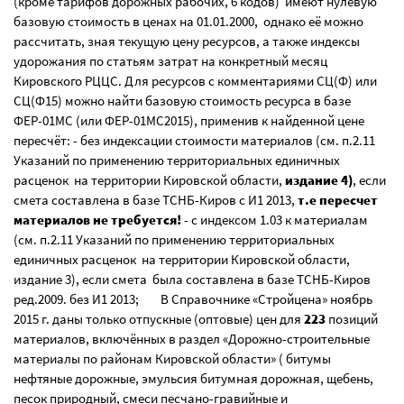
(кроме тарифов дорожных рабочих, 6 кодов) имеют нулевую
базовую стоимость в ценах на 01.01.2000, однако её можно
рассчитать, зная текущую цену ресурсов, а также индексы
удорожания по статьям затрат на конкретный месяц
Кировского РЦЦС. Для ресурсов с комментариями СЦ(Ф) или
СЦ(Ф15) можно найти базовую стоимость ресурса в базе
ФЕР-01МС (или ФЕР-01МС2015), применив к найденной цене
пересчёт: - без индексации стоимости материалов (см. п.2.11
Указаний по применению территориальных единичных
расценок на территории Кировской области,
издание 4)
, если
смета составлена в базе ТСНБ-Киров с И1 2013,
т.е пересчет
материалов не требуется!
- с индексом 1.03 к материалам
(см. п.2.11 Указаний по применению территориальных
единичных расценок на территории Кировской области,
издание 3), если смета была составлена в базе ТСНБ-Киров
ред.2009. без И1 2013; В Справочнике «Стройцена» ноябрь
2015 г. даны только отпускные (оптовые) цен для
223
позиций
материалов, включённых в раздел «Дорожно-строительные
материалы по районам Кировской области» ( битумы
нефтяные дорожные, эмульсия битумная дорожная, щебень,
песок природный, смеси песчано-гравийные и