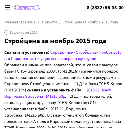
8 (8332) 56-38-00
Главная страница
Новости
Стройцена за ноябрь 2015 года
16 декабря 2015
Стройцена за ноябрь 2015 года
Скачать и установить:
Справочник «Стройцена» Ноябрь 2015
г. и Справочник текущих цен на перевозку грузов.
Обращаем внимание пользователей, что в связи с выходом
базы ТСНБ-Киров ред.2009г. (с И1 2013г.) изменился порядок
использования обновления с дополнительными ресурсами к
Справочнику Стройцена, а именно: 1) Для базы ТСНБ-Киров
(с И1 2013г.)
скачать и установить
файл
2015-11_New!_
Dop_resurs Stroycena_141215.a0p
; 2) Для пользователей,
использующих старую базу ТСНБ-Киров (без И1)
устанавливается файл 2015-11_Dop_resurs
Stroycena_141215.a0p . В связи с тем, что у большинства
пользователей А-ноль в Кировской области установлена база
ТСНБ-Киров ред.2009г. (с И1 2013), это обновление можно