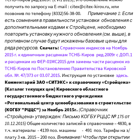
получить по запросу на E-mail : citex@citex-kirov.ru, или
позвонив по телефону (8332)56-38-00.
Примечание 1: Если
есть сомнения в правильности установки обновления с
дополнительными кодами к Стройцене, необходимо
повторить установку нужного обновления (см. выше), в
противном случае будут искажены базовые цены для
ряда ресурсов.
Скачать:
Справочник индексов на Ноябрь
2015 г. к единичным расценкам ТСНБ-Киров ред.2009г c ДОП.1
и расценкам из ФЕР-01МС2015 для замены части расценок из
ТСНБ-Киров по Постановлению Правительства Кировской
обл. №. 47/373 от 03.07.2015
. Инструкция по установке
здесь.
Комментарий ЗАО «СИТЭКС» к справочнику «Стройцена»
(Каталог текущих цен) Кировского областного
государственного бюджетного учреждения
«Региональный центр ценообразования в строительстве
(КОГБУ "РЦЦС") за Ноябрь 2015г.
(Справочник
«Стройцена» утвержден: Письмо КОГБУ РЦЦС № 175 от
10.12.2015)
Общее количество записей в справочнике – 4830, в
т.ч. материалы - 4139 поз. машины - 491 поз. Тарифы на з/
плату 3 кв. 2015 – 200 поз.
Внимание! Чтобы при открытии