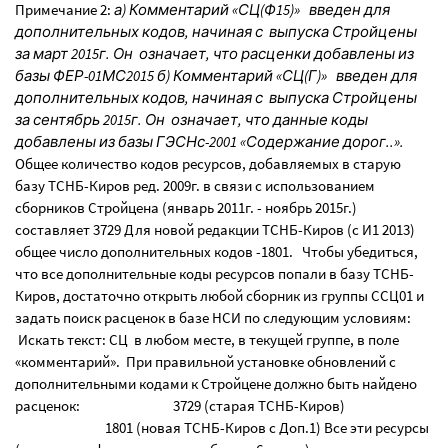
Примечание 2:
а) Комментарий «СЦ(Ф15)» введен для
дополнительных кодов, начиная с выпуска Стройцены
за март 2015г. Он означает, что расценки добавлены из
базы ФЕР-01МС2015 б) Комментарий «СЦ(Г)» введен для
дополнительных кодов, начиная с выпуска Стройцены
за сентябрь 2015г. Он означает, что данные коды
добавлены из базы ГЭСНс-2001 «Содержание дорог..».
Общее количество кодов ресурсов, добавляемых в старую
базу ТСНБ-Киров ред. 2009г. в связи с использованием
сборников Стройцена (январь 2011г. - ноябрь 2015г.)
составляет 3729 Для новой редакции ТСНБ-Киров (с И1 2013)
общее число дополнительных кодов -1801. Чтобы убедиться,
что все дополнительные коды ресурсов попали в базу ТСНБ-
Киров, достаточно открыть любой сборник из группы ССЦ01 и
задать поиск расценок в базе НСИ по следующим условиям:
Искать текст: СЦ в любом месте, в текущей группе, в поле
«комментарий». При правильной установке обновлений с
дополнительными кодами к Стройцене должно быть найдено
расценок: 3729 (старая ТСНБ-Киров)
1801 (новая ТСНБ-Киров с Доп.1) Все эти ресурсы