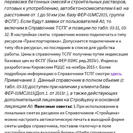
перевозке бетонных смесей и строительных растворов,
готовых к употреблению, автобетоносмесителем 6 м3 на
расстояние от 1 до 50 км (см. базу ФЕР-01МС2015, группа
ФСПГ). Если будут заявки от пользователей А0, то
включим в Справочник ТСПГ и позиции по табл. 03-31, 03-
32.
В настройках сметы справочник можно подключать к типу
ресурсов «Транспортировка». Допускается подключение и к
типу «Все ресурсы», но последним в списке для удобства
работы. Цены в справочнику ТСПГ получены путем индексации
базовых цен из ФСПГ (база ФЕР-01МС ред.2015г). Индексы
разработаны Кировским РЦЦС на ноябрь 2015 г. Более
подробную информацию о Справочнике ТСПГ смотри
здесь
.
Примечание 3. Данный справочник в полном обьеме (с
табл. 03-33) доступен при наличии у клиента базы
ФЕР-01МС2015(Доп.1. от 2015г.), а также действующих
дополнительной лицензии на Стройцену и основной
лиценции А0.
Полезные советы:
1.При использовании в
локальных сметах расценок из Справочников «Стройцена»
можно настроить автоматическую печать в выходной форме
сметы шифра справочника, поставив «галочку» в поле
настройки печати выходной формы «Шифр справочника