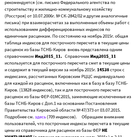
рекомендуется (см. письмо Федерального агентства по
строительству и жилищно-коммунальному хозяйству
(Росстроя) от 10.07.2006г. № СК-2842/02 и другие аналогичные
письма) при взаиморасчетах за выполненные объемы работ с
использованием дифференцированных индексов по
единичным расценкам. По состоянию на ноябрь 2015г. общая
таблица индексов для построчного пересчета в текущие цены
расценок из базы ТСНБ-Киров вновь представлена одним
справочником
Инд2015_11.
Справочник
Инд2015_11
используется для построчного пересчета смет в текущие цены
и содержит в текущей версии за ноябрь 2015г.
14538
строк с
индексами, рассчитанных Кировским РЦЦС индивидуально
для каждой из расценок, включенных как в базу в базу ТСНБ-
Киров. (13828 индексов), так и для построчного пересчета
расценок из базы ФЕР-01МС2015, заменяющие исключенные из
базы ТСНБ-Киров с Доп.1 на основании Постановления
Правительства Кировской области № 47/373 от 03.07.2015.
Подробнее см.
здесь
(709 индексов). Обращаем внимание
пользователей, что построчные индексы пересчета в текущие
цены из справочника для расценок из базы ФЕР
НЕ
УЧИТЫВАЮТ
(в отличие от индексов за июль 2015г.) п.2.11