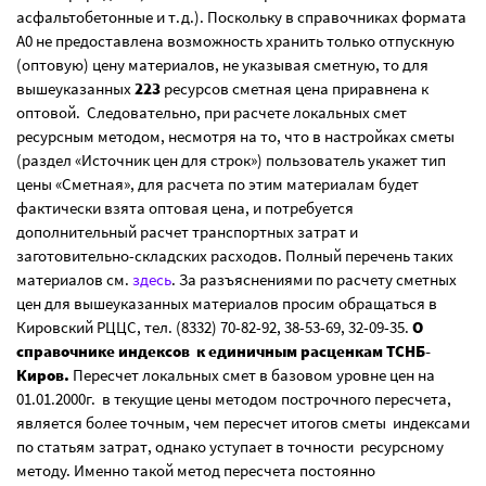
асфальтобетонные и т.д.). Поскольку в справочниках формата
А0 не предоставлена возможность хранить только отпускную
(оптовую) цену материалов, не указывая сметную, то для
вышеуказанных
223
ресурсов сметная цена приравнена к
оптовой. Следовательно, при расчете локальных смет
ресурсным методом, несмотря на то, что в настройках сметы
(раздел «Источник цен для строк») пользователь укажет тип
цены «Сметная», для расчета по этим материалам будет
фактически взята оптовая цена, и потребуется
дополнительный расчет транспортных затрат и
заготовительно-складских расходов. Полный перечень таких
материалов см.
здесь
. За разъяснениями по расчету сметных
цен для вышеуказанных материалов просим обращаться в
Кировский РЦЦС, тел. (8332) 70-82-92, 38-53-69, 32-09-35.
О
справочнике индексов к единичным расценкам ТСНБ-
Киров.
Пересчет локальных смет в базовом уровне цен на
01.01.2000г. в текущие цены методом построчного пересчета,
является более точным, чем пересчет итогов сметы индексами
по статьям затрат, однако уступает в точности ресурсному
методу. Именно такой метод пересчета постоянно