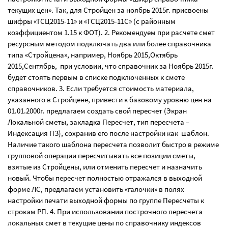
текущих цен». Так, для Стройцен за ноябрь 2015г. присвоены
шифры «ТСЦ2015-11» и «ТСЦ2015-11С» (с районным
коэффициентом 1.15 к ФОТ). 2. Рекомендуем при расчете смет
ресурсным методом подключать два или более справочника
типа «Стройцена», например, Ноябрь 2015,Октябрь
2015,Сентябрь, при условии, что справочник за Ноябрь 2015г.
будет стоять первым в списке подключенных к смете
справочников. 3. Если требуется стоимость материала,
указанного в Стройцене, привести к базовому уровню цен на
01.01.2000г. предлагаем создать свой пересчет (Экран
Локальной сметы, закладка Пересчет, тип пересчета –
Индексация ПЗ), сохранив его после настройки как шаблон.
Наличие такого шаблона пересчета позволит быстро в режиме
групповой операции пересчитывать все позиции сметы,
взятые из Стройцены, или отменить пересчет и назначить
новый. Чтобы пересчет полностью отражался в выходной
форме ЛС, предлагаем установить «галочки» в полях
настройки печати выходной формы по группе Пересчеты к
строкам РП. 4. При использовании построчного пересчета
локальных смет в текущие цены по справочнику индексов