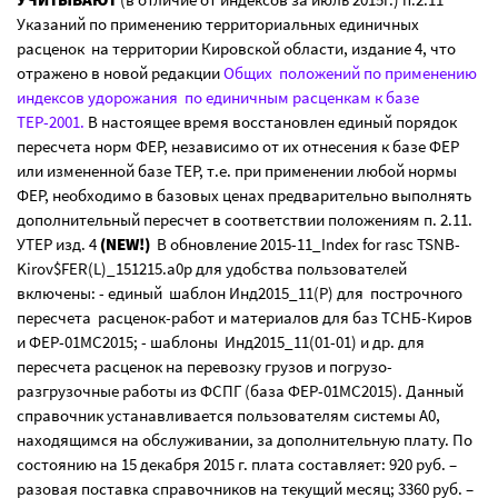
Указаний по применению территориальных единичных
расценок на территории Кировской области, издание 4, что
отражено в новой редакции
Общих положений по применению
индексов удорожания по единичным расценкам к базе
ТЕР-2001.
В настоящее время восстановлен единый порядок
пересчета норм ФЕР, независимо от их отнесения к базе ФЕР
или измененной базе ТЕР, т.е. при применении любой нормы
ФЕР, необходимо в базовых ценах предварительно выполнять
дополнительный пересчет в соответствии положениям п. 2.11.
УТЕР изд. 4
(NEW!)
В обновление 2015-11_Index for rasc TSNB-
Kirov$FER(L)_151215.a0p для удобства пользователей
включены: - единый шаблон Инд2015_11(Р) для построчного
пересчета расценок-работ и материалов для баз ТСНБ-Киров
и ФЕР-01МС2015; - шаблоны Инд2015_11(01-01) и др. для
пересчета расценок на перевозку грузов и погрузо-
разгрузочные работы из ФСПГ (база ФЕР-01МС2015). Данный
справочник устанавливается пользователям системы А0,
находящимся на обслуживании, за дополнительную плату. По
состоянию на 15 декабря 2015 г. плата составляет: 920 руб. –
разовая поставка справочников на текущий месяц; 3360 руб. –