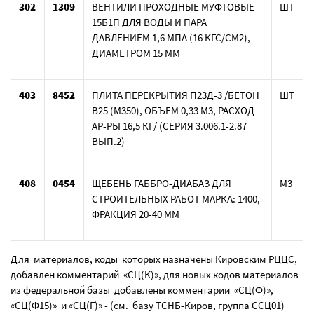
302
1309
ВЕНТИЛИ ПРОХОДНЫЕ МУФТОВЫЕ
ШТ
15Б1П ДЛЯ ВОДЫ И ПАРА
ДАВЛЕНИЕМ 1,6 МПА (16 КГС/СМ2),
ДИАМЕТРОМ 15 ММ
403
8452
ПЛИТА ПЕРЕКРЫТИЯ П23Д-3 /БЕТОН
ШТ
В25 (М350), ОБЪЕМ 0,33 М3, РАСХОД
АР-РЫ 16,5 КГ/ (СЕРИЯ 3.006.1-2.87
ВЫП.2)
408
0454
ЩЕБЕНЬ ГАББРО-ДИАБАЗ ДЛЯ
М3
СТРОИТЕЛЬНЫХ РАБОТ МАРКА: 1400,
ФРАКЦИЯ 20-40 ММ
Для материалов, коды которых назначены Кировским РЦЦС,
добавлен комментарий «СЦ(К)», для новых кодов материалов
из федеральной базы добавлены комментарии «СЦ(Ф)»,
«СЦ(Ф15)» и «СЦ(Г)» - (см. базу ТСНБ-Киров, группа ССЦ01)