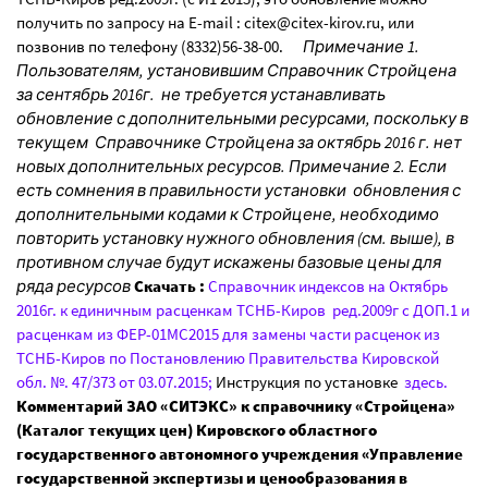
получить по запросу на E-mail : citex@citex-kirov.ru, или
позвонив по телефону (8332)56-38-00.
Примечание 1.
Пользователям, установившим Справочник Стройцена
за сентябрь 2016г. не требуется устанавливать
обновление с дополнительными ресурсами, поскольку в
текущем Справочнике Стройцена за октябрь 2016 г. нет
новых дополнительных ресурсов. Примечание 2. Если
есть сомнения в правильности установки обновления с
дополнительными кодами к Стройцене, необходимо
повторить установку нужного обновления (см. выше), в
противном случае будут искажены базовые цены для
ряда ресурсов
Скачать :
Справочник индексов на Октябрь
2016г. к единичным расценкам ТСНБ-Киров ред.2009г c ДОП.1 и
расценкам из ФЕР-01МС2015 для замены части расценок из
ТСНБ-Киров по Постановлению Правительства Кировской
обл. №. 47/373 от 03.07.2015;
Инструкция по установке
здесь.
Комментарий ЗАО «СИТЭКС» к справочнику «Стройцена»
(Каталог текущих цен) Кировского областного
государственного автономного учреждения «Управление
государственной экспертизы и ценообразования в