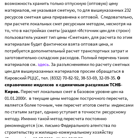
возможность хранить только отпускную (оптовую) цену
материалов, не указывая сметную, то для вышеуказанных 232
ресурсов сметная цена приравнена к оптовой. Следовательно,
при расчете локальных смет ресурсным методом, несмотря на
то, что в настройках сметы (раздел «Источник цен для строк»)
пользователь укажет тип цены «Сметная», для расчета по этим
материалам будет фактически взята оптовая цена, и
потребуется дополнительный расчет транспортных затрат и
заготовительно-складских расходов. Полный перечень таких
материалов см.
здесь
. За разъяснениями по расчету сметных
цен для вышеуказанных материалов просим обращаться в
Кировский РЦЦС, тел. (8332) 70-82-92, 38-53-69, 32-09-35.
О
справочнике индексов к единичным расценкам ТСНБ-
Киров.
Пересчет локальных смет в базовом уровне цен на
01.01.2000г. в текущие цены методом построчного пересчета,
является более точным, чем пересчет итогов сметы индексами
по статьям затрат, однако уступает в точности ресурсному
методу. Именно такой метод пересчета постоянно
рекомендуется (см. письмо Федерального агентства по
строительству и жилищно-коммунальному хозяйству