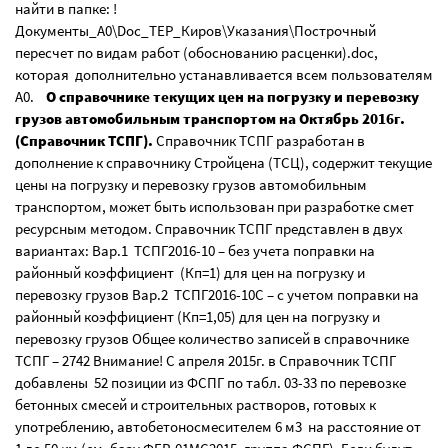
найти в папке: !
Документы_А0\Doc_ТЕР_Киров\Указания\Построчный
пересчет по видам работ (обоснованию расценки).doc,
которая дополнительно устанавливается всем пользователям
А0.
О справочнике текущих цен на погрузку и перевозку
грузов автомобильным транспортом на Октябрь 2016г.
(Справочник ТСПГ).
Справочник ТСПГ разработан в
дополнение к справочнику Стройцена (ТСЦ), содержит текущие
цены на погрузку и перевозку грузов автомобильным
транспортом, может быть использован при разработке смет
ресурсным методом. Справочник ТСПГ представлен в двух
вариантах: Вар.1 ТСПГ2016-10 – без учета поправки на
районный коэффициент (Кп=1) для цен на погрузку и
перевозку грузов Вар.2 ТСПГ2016-10С – с учетом поправки на
районный коэффициент (Кп=1,05) для цен на погрузку и
перевозку грузов Общее количество записей в справочнике
ТСПГ – 2742 Внимание! С апреля 2015г. в Справочник ТСПГ
добавлены 52 позиции из ФСПГ по табл. 03-33 по перевозке
бетонных смесей и строительных растворов, готовых к
употреблению, автобетоносмесителем 6 м3 на расстояние от