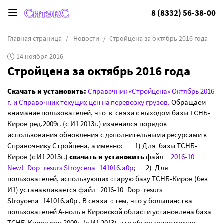
8 (8332) 56-38-00
Главная страница
Новости
Стройцена за октябрь 2016 года
14 ноября 2016
Стройцена за октябрь 2016 года
Скачать и установить:
Справочник «Стройцена» Октябрь 2016
г. и Справочник текущих цен на перевозку грузов.
Обращаем
внимание пользователей, что в связи с выходом базы ТСНБ-
Киров ред.2009г. (с И1 2013г.) изменился порядок
использования обновления с дополнительными ресурсами к
Справочнику Стройцена, а именно: 1) Для базы ТСНБ-
Киров (с И1 2013г.)
скачать и установить
файл
2016-10
New!_Dop_resurs Stroycena_141016.a0p
; 2) Для
пользователей, использующих старую базу ТСНБ-Киров (без
И1) устанавливается файл 2016-10_Dop_resurs
Stroycena_141016.a0p . В связи с тем, что у большинства
пользователей А-ноль в Кировской области установлена база
ТСНБ-Киров ред.2009г. (с И1 2013), это обновление можно