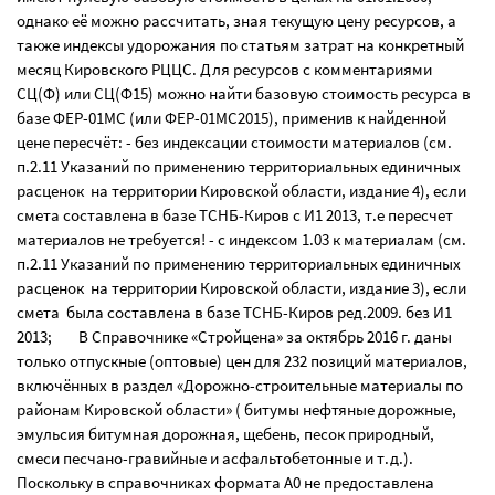
однако её можно рассчитать, зная текущую цену ресурсов, а
также индексы удорожания по статьям затрат на конкретный
месяц Кировского РЦЦС. Для ресурсов с комментариями
СЦ(Ф) или СЦ(Ф15) можно найти базовую стоимость ресурса в
базе ФЕР-01МС (или ФЕР-01МС2015), применив к найденной
цене пересчёт: - без индексации стоимости материалов (см.
п.2.11 Указаний по применению территориальных единичных
расценок на территории Кировской области, издание 4), если
смета составлена в базе ТСНБ-Киров с И1 2013, т.е пересчет
материалов не требуется! - с индексом 1.03 к материалам (см.
п.2.11 Указаний по применению территориальных единичных
расценок на территории Кировской области, издание 3), если
смета была составлена в базе ТСНБ-Киров ред.2009. без И1
2013; В Справочнике «Стройцена» за октябрь 2016 г. даны
только отпускные (оптовые) цен для 232 позиций материалов,
включённых в раздел «Дорожно-строительные материалы по
районам Кировской области» ( битумы нефтяные дорожные,
эмульсия битумная дорожная, щебень, песок природный,
смеси песчано-гравийные и асфальтобетонные и т.д.).
Поскольку в справочниках формата А0 не предоставлена