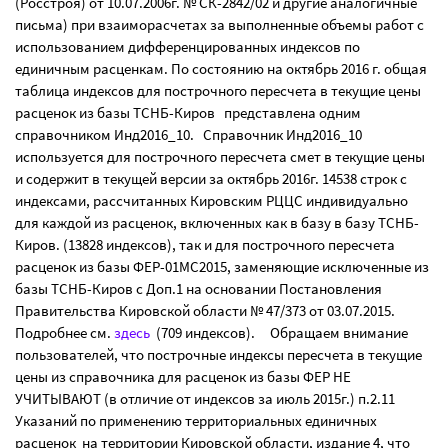
(Росстроя) от 10.07.2006г. № СК-2842/02 и другие аналогичные
письма) при взаиморасчетах за выполненные объемы работ с
использованием дифференцированных индексов по
единичным расценкам. По состоянию на октябрь 2016 г. общая
таблица индексов для построчного пересчета в текущие цены
расценок из базы ТСНБ-Киров представлена одним
справочником Инд2016_10. Справочник Инд2016_10
используется для построчного пересчета смет в текущие цены
и содержит в текущей версии за октябрь 2016г. 14538 строк с
индексами, рассчитанных Кировским РЦЦС индивидуально
для каждой из расценок, включенных как в базу в базу ТСНБ-
Киров. (13828 индексов), так и для построчного пересчета
расценок из базы ФЕР-01МС2015, заменяющие исключенные из
базы ТСНБ-Киров с Доп.1 на основании Постановления
Правительства Кировской области № 47/373 от 03.07.2015.
Подробнее см.
здесь
(709 индексов). Обращаем внимание
пользователей, что построчные индексы пересчета в текущие
цены из справочника для расценок из базы ФЕР НЕ
УЧИТЫВАЮТ (в отличие от индексов за июль 2015г.) п.2.11
Указаний по применению территориальных единичных
расценок на территории Кировской области, издание 4, что