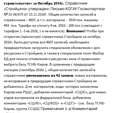
строительстве» за Октябрь 2016г.
Справочник
«Стройцена» утвержден: Письмо КОГАУ Госэкспертиза
№ 01-06/675 от 10.11.2016г.
Общее количество записей в
справочнике – 4607, в т.ч. материалы - 3914 поз. машины -
493 поз. Тарифы на з/плату 4 кв. 2016 – 200 поз (совпадает с
тарифом 1 -3 кв 2016, т.е не менялся).
Внимание!
Чтобы при
открытии (просмотре) справочника Стройцена за октябрь
2016г. были доступны все 4607 записей, необходимо
предварительно загрузить специальное обновление с доп.
ресурсами к Стройцене, а также в специальном поле «Выбор
БД для показа оглавления и ресурсов» окна «Справочник»
выбрать базу ТСНБ-Киров. В сравнении с предыдущим
месяцем (сентябрь 2016г.), общее количество записей в
справочнике
уменьшилось на 42 записи
, новых материалов,
не входивших в предыдущие справочники Стройцена не
добавилось. Для материалов, коды которых назначены
Кировским РЦЦС, добавлен комментарий «СЦ(К)», для новых
кодов материалов из федеральной базы добавлены
комментарии «СЦ(Ф)», «СЦ(Ф15)» и «СЦ(Г)» - (см. базу ТСНБ-
Киров, группа ССЦ01)
Примечание 3: а) Комментарий