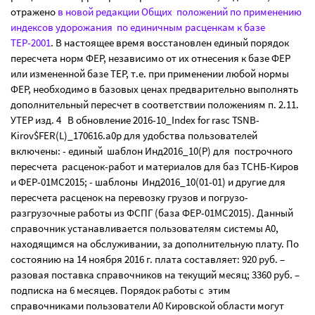
отражено
в новой редакции Общих положений по применению
индексов удорожания по единичным расценкам к базе
ТЕР-2001
. В настоящее время восстановлен единый порядок
пересчета норм ФЕР, независимо от их отнесения к базе ФЕР
или измененной базе ТЕР, т.е. при применении любой нормы
ФЕР, необходимо в базовых ценах предварительно выполнять
дополнительный пересчет в соответствии положениям п. 2.11.
УТЕР изд. 4 В обновление 2016-10_Index for rasc TSNB-
Kirov$FER(L)_170616.a0p для удобства пользователей
включены: - единый шаблон Инд2016_10(Р) для построчного
пересчета расценок-работ и материалов для баз ТСНБ-Киров
и ФЕР-01МС2015; - шаблоны Инд2016_10(01-01) и другие для
пересчета расценок на перевозку грузов и погрузо-
разгрузочные работы из ФСПГ (база ФЕР-01МС2015). Данный
справочник устанавливается пользователям системы А0,
находящимся на обслуживании, за дополнительную плату. По
состоянию на 14 ноября 2016 г. плата составляет: 920 руб. –
разовая поставка справочников на текущий месяц; 3360 руб. –
подписка на 6 месяцев. Порядок работы с этим
справочниками пользователи А0 Кировской области могут