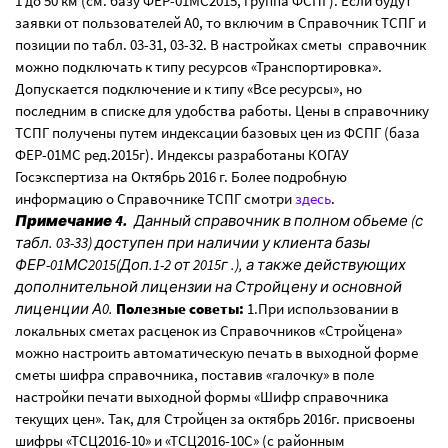
1 до 50 км (см. базу ФЕР-01МС2015, группа ФСПГ). Если будут
заявки от пользователей А0, то включим в Справочник ТСПГ и
позиции по табл. 03-31, 03-32. В настройках сметы справочник
можно подключать к типу ресурсов «Транспортировка».
Допускается подключение и к типу «Все ресурсы», но
последним в списке для удобства работы. Цены в справочнику
ТСПГ получены путем индексации базовых цен из ФСПГ (база
ФЕР-01МС ред.2015г). Индексы разработаны КОГАУ
Госэкспертиза на Октябрь 2016 г. Более подробную
информацию о Справочнике ТСПГ смотри
здесь
.
Примечание 4.
Данный справочник в полном обьеме (с
табл. 03-33) доступен при наличии у клиента базы
ФЕР-01МС2015(Доп.1-2 от 2015г .), а также действующих
дополнительной лицензии на Стройцену и основной
лиценции А0.
Полезные советы:
1.При использовании в
локальных сметах расценок из Справочников «Стройцена»
можно настроить автоматическую печать в выходной форме
сметы шифра справочника, поставив «галочку» в поле
настройки печати выходной формы «Шифр справочника
текущих цен». Так, для Стройцен за октябрь 2016г. присвоены
шифры «ТСЦ2016-10» и «ТСЦ2016-10С» (с районным