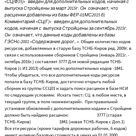
«СЦ(Ф15)» введен для дополнительных кодов, начиная с
выпуска Стройцены за март 2015г. Он означает, что
расценки добавлены из базы ФЕР-01МС2015 б)
Комментарий «СЦ(Г)» введен для дополнительных
кодов, начиная с выпуска Стройцены за сентябрь 2015г.
Он означает, что данные коды добавлены из базы
ГЭСНс-2001 «Содержание дорог..».
Общее количество кодов
ресурсов, добавляемых в старую базу ТСНБ-Киров ред. 2009г. в
связи с использованием сборников Стройцена (январь 2011г. -
октябрь 2016г.) составляет 3777 Для новой редакции ТСНБ-
Киров (с И1 2013) общее число дополнительных кодов -1841.
Чтобы убедиться, что все дополнительные коды ресурсов
попали в базу ТСНБ-Киров, достаточно открыть любой
сборник из группы ССЦ01 и задать поиск расценок в базе НСИ
по следующим условиям: Искать текст: СЦ в любом месте, в
текущей группе, в поле «комментарий». При правильной
установке обновлений с дополнительными кодами к Стройцене
должно быть найдено расценок: 3777 (старая
ТСНБ-Киров) 1841 (новая ТСНБ-Киров с Доп.1)
Все эти ресурсы (кроме тарифов дорожных рабочих, 6 кодов)
имеют нулевую базовую стоимость в ценах на 01.01.2000,