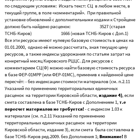
по следующим условиям: Искать текст: СЦ в любом месте, в
текущей группе, в поле «комментарий». При правильной
установке обновлений с дополнительными кодами к Стройцене
должно быть найдено расценок: 3527 (старая
ТСНБ-Киров) 1666 (новая ТСНБ-Киров с Доп.1)
Все эти ресурсы имеют нулевую базовую стоимость в ценах на
01.01.2000, однако её можно рассчитать, зная текущую цену
ресурсов, а также индексы удорожания по статьям затрат на
конкретный месяц Кировского РЦЦС. Для ресурсов с
комментарием СЦ(Ф) можно найти базовую стоимость ресурса
в базе ФЕР-01МРР (или ФЕР-01МС), применив к найденной цене
пересчёт: - без индексации стоимости материалов (см. п.2.11
Указаний по применению территориальных единичных
расценок на территории Кировской области,
издание 4)
, если
смета составлена в базе ТСНБ-Киров с Дополнением 1,
т.е
пересчет материалов не требуется!
- с индексом 1.03 к
материалам (см. п.2.11 Указаний по применению
территориальных единичных расценок на территории
Кировской области, издание 3), если смета была составлена в
базе ТСНБ-Киров ред.2009. без Дополнения 1;
Внимание!
В