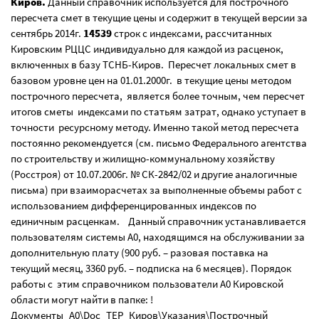
Киров.
Данный справочник используется для построчного
пересчета смет в текущие цены и содержит в текущей версии за
сентябрь 2014г.
14539
строк с индексами, рассчитанных
Кировским РЦЦС индивидуально для каждой из расценок,
включенных в базу ТСНБ-Киров. Пересчет локальных смет в
базовом уровне цен на 01.01.2000г. в текущие цены методом
построчного пересчета, является более точным, чем пересчет
итогов сметы индексами по статьям затрат, однако уступает в
точности ресурсному методу. Именно такой метод пересчета
постоянно рекомендуется (см. письмо Федерального агентства
по строительству и жилищно-коммунальному хозяйству
(Росстроя) от 10.07.2006г. № СК-2842/02 и другие аналогичные
письма) при взаиморасчетах за выполненные объемы работ с
использованием дифференцированных индексов по
единичным расценкам. Данный справочник устанавливается
пользователям системы А0, находящимся на обслуживании за
дополнительную плату (900 руб. – разовая поставка на
текущий месяц, 3360 руб. – подписка на 6 месяцев). Порядок
работы с этим справочником пользователи А0 Кировской
области могут найти в папке: !
Документы_А0\Doc_ТЕР_Киров\Указания\Построчный