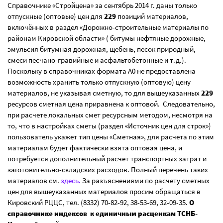
Справочнике «Стройцена» за сентябрь 2014 г. даны только
отпускные (оптовые) цен для
229
позиций материалов,
включённых в раздел «Дорожно-строительные материалы по
районам Кировской области» ( битумы нефтяные дорожные,
эмульсия битумная дорожная, щебень, песок природный,
смеси песчано-гравийные и асфальтобетонные и т.д.).
Поскольку в справочниках формата А0 не предоставлена
возможность хранить только отпускную (оптовую) цену
материалов, не указывая сметную, то для вышеуказанных
229
ресурсов сметная цена приравнена к оптовой. Следовательно,
при расчете локальных смет ресурсным методом, несмотря на
то, что в настройках сметы (раздел «Источник цен для строк»)
пользователь укажет тип цены «Сметная», для расчета по этим
материалам будет фактически взята оптовая цена, и
потребуется дополнительный расчет транспортных затрат и
заготовительно-складских расходов. Полный перечень таких
материалов см.
здесь.
За разъяснениями по расчету сметных
цен для вышеуказанных материалов просим обращаться в
Кировский РЦЦС, тел. (8332) 70-82-92, 38-53-69, 32-09-35.
О
справочнике индексов к единичным расценкам ТСНБ-