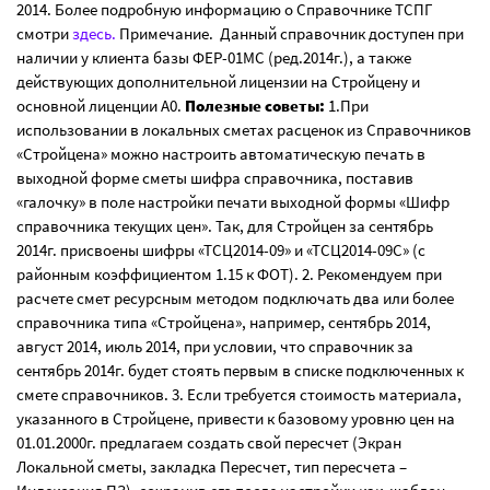
2014. Более подробную информацию о Справочнике ТСПГ
смотри
здесь.
Примечание. Данный справочник доступен при
наличии у клиента базы ФЕР-01МС (ред.2014г.), а также
действующих дополнительной лицензии на Стройцену и
основной лиценции А0.
Полезные советы:
1.При
использовании в локальных сметах расценок из Справочников
«Стройцена» можно настроить автоматическую печать в
выходной форме сметы шифра справочника, поставив
«галочку» в поле настройки печати выходной формы «Шифр
справочника текущих цен». Так, для Стройцен за сентябрь
2014г. присвоены шифры «ТСЦ2014-09» и «ТСЦ2014-09С» (с
районным коэффициентом 1.15 к ФОТ). 2. Рекомендуем при
расчете смет ресурсным методом подключать два или более
справочника типа «Стройцена», например, сентябрь 2014,
август 2014, июль 2014, при условии, что справочник за
сентябрь 2014г. будет стоять первым в списке подключенных к
смете справочников. 3. Если требуется стоимость материала,
указанного в Стройцене, привести к базовому уровню цен на
01.01.2000г. предлагаем создать свой пересчет (Экран
Локальной сметы, закладка Пересчет, тип пересчета –