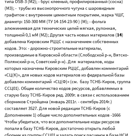
типа OSB-3 (М2); - брус клееный, профилированный (сосна)
(М3); - трубы из высокопрочного чугуна с шаровидным
графитом с внутренним цементным покрытием, марка ЧШГ,
диаметр: 150-300 ММ (ТУ 14-154-23-90 ) (М); - фольга
алюминиевая для технических целей мягкая, рулонная,
толщиной 0,1 мМ (М2); Другая часть новых материалов (
14
)
добавлена Кировским РЦЦС с назначением собственных
кодов. Это: - дорожно-строительные материалы,
производимые в Кировской области (Слободской р-н, Вятско-
Полянский р-н, Советский р-н). Для материалов, коды
которых назначены Кировским РЦЦС, добавлен комментарий
«СЦ(К)», для новых кодов материалов из федеральной базы
добавлен комментарий «СЦ(Ф)» (см. базу ТСНБ-Киров, группа
ССЦ01). Общее количество кодов ресурсов, добавляемых в
старую базу ТСНБ-Киров ред. 2009г. в связи с использованием
сборников Стройцена (январь 2011г. - сентябрь 2014г.)
составляет 3527. Для новой редакции ТСНБ-Киров (с
Дополнением 1) общее число дополнительных кодов -1666
Чтобы убедиться, что все дополнительные коды ресурсов
попали в базу ТСНБ-Киров, достаточно открыть любой
сборник из группы ССЦ01 и задать поиск расценок в базе НСИ