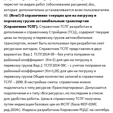
пересчет по видам работ (обоснованию расценки).doc,
которая дополнительно устанавливается всем пользователям
А0.
(New!)
О справочнике текущих цен на погрузку и
перевозку грузов автомобильным транспортом
(Справочник ТСПГ).
Справочник ТСПГ разработан в
дополнение к справочнику Стройцена (ТСЦ), содержит текущие
цены на погрузку и перевозку грузов автомобильным
транспортом, может быть использован при разработке смет
ресурсным методом. Справочник ТСПГ представлен в двух
вариантах: Вар.1 ТСПГ2014-09 – без учета поправки на
районный коэффициент (Кп=1) для цен на погрузку и
перевозку грузов Вар.2 ТСПГ2014-09С – с учетом поправки на
районный коэффициент (Кп=1,05) для цен на погрузку и
перевозку грузов Общее количество записей в справочнике
ТСПГ – 2690. В настройках сметы справочник можно
подключать к типу ресурсов «Транспортировка». Допускается
подключение и к типу «Все ресурсы», но последним в списке
для удобства работы. Цены в справочнику ТСПГ получены
путем индексации базовых цен из ФСПГ (база ФЕР-01МС
ред.2014г). Индексы разработаны Кировским РЦЦС на сентябрь