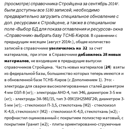
(просмотре) справочника Стройцена за сентябрь 2014г.
были доступны все 5180 записей, необходимо
предварительно загрузить специальное обновление с
доп. ресурсами к Стройцене, а также в специальном
поле «Выбор БД для показа оглавления и ресурсов» окна
«Справочник» выбрать базу ТСНБ-Киров.
В сравнении с
предыдущим месяцем (август 2014г.), общее количество
записей в справочнике
увеличилось на 32
за счет
материалов, при этом в Справочнике
добавилось 38 новых
материалов
, не входившие в предыдущие выпуски
справочников Стройцена. Часть новых материалов (
24
) взяты
из федеральной базы, большинство которых теперь имеются и
в обновленной базе ТСНБ-Киров (с Дополнением 1). Это: -
электроды для сварки высоколегированных сталей диаметром
4 мм ОЗЛ-8 (кг); - электроды АНО-4, тип Э46, диаметром 3-5 мм
(кг); - электроды ЭА-981/15, тип Э-09Х15Н25М6Г2Ф, диаметром 3-
5 мм (кг); - стеклоизол П-3,5, стеклоткань (М2) - стеклоизол
К-4,0, стеклохолст (М2) - стеклоизол К-4,0, стеклоткань (м2); -
профнастил оцинкованный с покрытием полиэстер матовый, с
покрытием Гранит (м2); - плиты ориентированно-стружечные