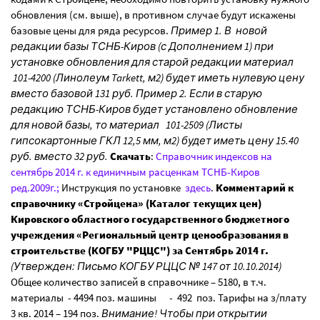
обновления (см. выше), в противном случае будут искажены
базовые цены для ряда ресурсов.
Пример 1. В новой
редакции базы ТСНБ-Киров (с Дополнением 1) при
установке обновления для старой редакции материал
101-4200 (Линолеум Tarkett, м2) будет иметь нулевую цену
вместо базовой 131 руб. Пример 2. Если в старую
редакцию ТСНБ-Киров будет установлено обновление
для новой базы, то материал 101-2509 (Листы
гипсокартонные ГКЛ 12,5 мм, м2) будет иметь цену 15.40
руб. вместо 32 руб.
Скачать
:
Справочник индексов на
сентябрь 2014 г. к единичным расценкам ТСНБ-Киров
ред.2009г.;
Инструкция по установке
здесь
.
Комментарий к
справочнику «Стройцена» (Каталог текущих цен)
Кировского областного государственного бюджетного
учреждения «Региональный центр ценообразования в
строительстве (КОГБУ "РЦЦС") за Сентябрь 2014 г.
(Утвержден: Письмо КОГБУ РЦЦС № 147 от 10.10.2014)
Общее количество записей в справочнике – 5180, в т.ч.
материалы - 4494 поз. машины - 492 поз. Тарифы на з/плату
3 кв. 2014 – 194 поз.
Внимание! Чтобы при открытии