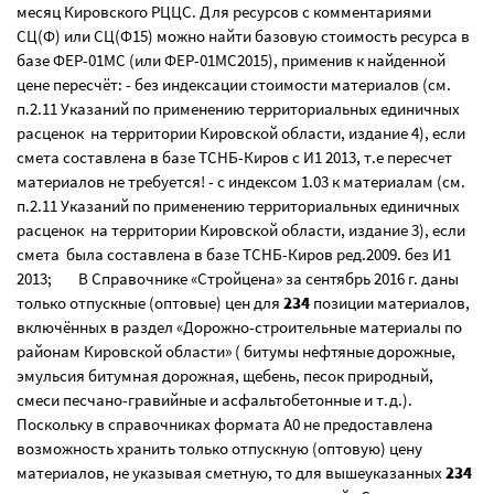
месяц Кировского РЦЦС. Для ресурсов с комментариями
СЦ(Ф) или СЦ(Ф15) можно найти базовую стоимость ресурса в
базе ФЕР-01МС (или ФЕР-01МС2015), применив к найденной
цене пересчёт: - без индексации стоимости материалов (см.
п.2.11 Указаний по применению территориальных единичных
расценок на территории Кировской области, издание 4), если
смета составлена в базе ТСНБ-Киров с И1 2013, т.е пересчет
материалов не требуется! - с индексом 1.03 к материалам (см.
п.2.11 Указаний по применению территориальных единичных
расценок на территории Кировской области, издание 3), если
смета была составлена в базе ТСНБ-Киров ред.2009. без И1
2013; В Справочнике «Стройцена» за сентябрь 2016 г. даны
только отпускные (оптовые) цен для
234
позиции материалов,
включённых в раздел «Дорожно-строительные материалы по
районам Кировской области» ( битумы нефтяные дорожные,
эмульсия битумная дорожная, щебень, песок природный,
смеси песчано-гравийные и асфальтобетонные и т.д.).
Поскольку в справочниках формата А0 не предоставлена
возможность хранить только отпускную (оптовую) цену
материалов, не указывая сметную, то для вышеуказанных
234