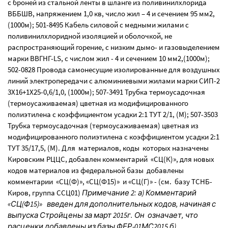
с броней из стальной ленты в шланге из поливинилхлорида
ВББШВ, напряжением 1,0 кв, число жил – 4 и сечением 95 мм2,
(1000м); 501-8495 Кабель силовой с медными жилами с
поливинилхлоридной изоляцией и оболочкой, не
распространяющий горение, с низким дымо- и газовыделением
марки ВВГНГ-LS, с числом жил - 4 и сечением 10 мм2,(1000м);
502-0828 Провода самонесущие изолированные для воздушных
линий электропередачи с алюминиевыми жилами марки СИП-2
3Х16+1Х25-0,6/1,0, (1000м); 507-3491 Трубка термоусадочная
(термоусаживаемая) цветная из модифицированного
полиэтилена с коэффициентом усадки 2:1 ТУТ 2/1, (М); 507-3503
Трубка термоусадочная (термоусаживаемая) цветная из
модифицированного полиэтилена с коэффициентом усадки 2:1
ТУТ 35/17,5, (М). Для материалов, коды которых назначены
Кировским РЦЦС, добавлен комментарий «СЦ(К)», для новых
кодов материалов из федеральной базы добавлены
комментарии «СЦ(Ф)», «СЦ(Ф15)» и «СЦ(Г)» - (см. базу ТСНБ-
Киров, группа ССЦ01)
Примечание 2: а) Комментарий
«СЦ(Ф15)» введен для дополнительных кодов, начиная с
выпуска Стройцены за март 2015г. Он означает, что
расценки добавлены из базы ФЕР-01МС2015 б)