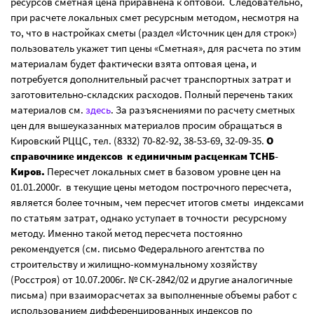
ресурсов сметная цена приравнена к оптовой. Следовательно,
при расчете локальных смет ресурсным методом, несмотря на
то, что в настройках сметы (раздел «Источник цен для строк»)
пользователь укажет тип цены «Сметная», для расчета по этим
материалам будет фактически взята оптовая цена, и
потребуется дополнительный расчет транспортных затрат и
заготовительно-складских расходов. Полный перечень таких
материалов см.
здесь
. За разъяснениями по расчету сметных
цен для вышеуказанных материалов просим обращаться в
Кировский РЦЦС, тел. (8332) 70-82-92, 38-53-69, 32-09-35.
О
справочнике индексов к единичным расценкам ТСНБ-
Киров.
Пересчет локальных смет в базовом уровне цен на
01.01.2000г. в текущие цены методом построчного пересчета,
является более точным, чем пересчет итогов сметы индексами
по статьям затрат, однако уступает в точности ресурсному
методу. Именно такой метод пересчета постоянно
рекомендуется (см. письмо Федерального агентства по
строительству и жилищно-коммунальному хозяйству
(Росстроя) от 10.07.2006г. № СК-2842/02 и другие аналогичные
письма) при взаиморасчетах за выполненные объемы работ с
использованием дифференцированных индексов по