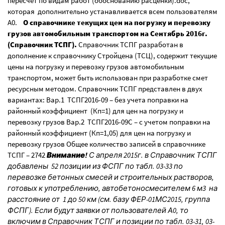
пересчет по видам работ (обоснованию расценки).doc,
которая дополнительно устанавливается всем пользователям
А0.
О справочнике текущих цен на погрузку и перевозку
грузов автомобильным транспортом на Сентябрь 2016г.
(Справочник ТСПГ).
Справочник ТСПГ разработан в
дополнение к справочнику Стройцена (ТСЦ), содержит текущие
цены на погрузку и перевозку грузов автомобильным
транспортом, может быть использован при разработке смет
ресурсным методом. Справочник ТСПГ представлен в двух
вариантах: Вар.1 ТСПГ2016-09 – без учета поправки на
районный коэффициент (Кп=1) для цен на погрузку и
перевозку грузов Вар.2 ТСПГ2016-09С – с учетом поправки на
районный коэффициент (Кп=1,05) для цен на погрузку и
перевозку грузов Общее количество записей в справочнике
ТСПГ – 2742
Внимание!
С апреля 2015г. в Справочник ТСПГ
добавлены 52 позиции из ФСПГ по табл. 03-33 по
перевозке бетонных смесей и строительных растворов,
готовых к употреблению, автобетоносмесителем 6 м3 на
расстояние от 1 до 50 км (см. базу ФЕР-01МС2015, группа
ФСПГ). Если будут заявки от пользователей А0, то
включим в Справочник ТСПГ и позиции по табл. 03-31, 03-