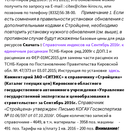
получить по запросу на E-mail : citex@citex-kirov.ru, или
позвонив по телефону (8332)56-38-00.
Примечание 1. Если
есть сомнения в правильности установки обновления с
дополнительными кодами к Стройцене, необходимо
повторить установку нужного обновления (см. выше), в
противном случае будут искажены
базовые цены для ряда
ресурсов
Скачать :
Справочник индексов на Сентябрь 2016г. к
единичным расценкам
ТСНБ-Киров ред.2009г c ДОП.1 и
расценкам из ФЕР-01МС2015 для замены части расценок из
ТСНБ-Киров по Постановлению Правительства Кировской
обл. №. 47/373 от 03.07.2015; Инструкция по установке
здесь
.
Комментарий ЗАО «СИТЭКС» к справочнику «Стройцена»
(Каталог текущих цен) Кировского областного
государственного автономного учреждения «Управление
государственной экспертизы и ценообразования в
строительстве» за Сентябрь 2016г.
Справочник
«Стройцена» утвержден: Письмо КОГАУ Госэкспертиза
№ 01-06/597 от 07.10.2016г.
Общее количество записей в
справочнике – 4649, в т.ч. материалы - 3958 поз. машины -
491 поз. Тарифы на з/плату 1 кв. 2016 – 200 поз.
Внимание!