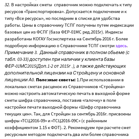
32.
В настройках сметы справочник можно подключать к типу
ресурсов «Транспортировка». Допускается подключение и к
типу «Все ресурсы», но последним в списке для удобства
работы. Цены в справочнику ТСПГ получены путем индексации
базовых цен из ФСПГ (база ФЕР-01МС ред.2015г). Индексы
разработаны КОГАУ Госэкспертиза на Сентябрь 2016 г. Более
подробную информацию о Справочнике ТСПГ смотри
здесь
.
Примечание 3. Данный справочник в полном обьеме (с
табл. 03-33) доступен при наличии у клиента базы
ФЕР-01МС2015(Доп.1-2 от 2015г .), а также действующих
дополнительной лицензии на Стройцену и основной
лиценции А0.
Полезные советы:
1.При использовании в
локальных сметах расценок из Справочников «Стройцена»
можно настроить автоматическую печать в выходной форме
сметы шифра справочника, поставив «галочку» в поле
настройки печати выходной формы «Шифр справочника
текущих цен». Так, для Стройцен за сентябрь 2016г. присвоены
шифры «ТСЦ2016-09» и «ТСЦ2016-09С» (с районным
коэффициентом 1.15 к ФОТ). 2. Рекомендуем при расчете смет
ресурсным методом подключать два или более справочника