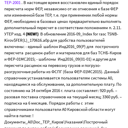
ТЕР-2001
. В настоящее время восстановлен единый порядок
пересчета норм ФЕР, независимо от их отнесения к базе ФЕР
или измененной базе ТЕР, т.е. при применении любой нормы
ФЕР, необходимо в базовых ценах предварительно выполнять
дополнительный пересчет в соответствии положениям п. 2.11.
УТЕР изд. 4
(NEW!)
В обновление 2016-09_Index for rasc TSNB-
Kirov$FER(L)_170616.a0p для удобства пользователей
включены: - единый шаблон Инд2016_09(Р) для построчного
пересчета расценок-работ и материалов для баз ТСНБ-Киров
и ФЕР-01МС2015; - шаблоны Инд2016_09(01-01) и другие для
пересчета расценок на перевозку грузов и погрузо-
разгрузочные работы из ФСПГ (база ФЕР-01МС2015). Данный
справочник устанавливается пользователям системы А0,
находящимся на обслуживании, за дополнительную плату. По
состоянию на 14 октября 2016 г. плата составляет: 920 руб. –
разовая поставка справочников на текущий месяц; 3360 руб. –
подписка на 6 месяцев. Порядок работы с этим
справочниками пользователи А0 Кировской области могут
найти в папке: !
Документы_А0\Doc_ТЕР_Киров\Указания\Построчный