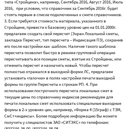
типа «Стройцена», например, Сентябрь 2016, Август 2016, Июль
2016, при условии, что справочник за Сентябрь 2016г. будет
стоять первым в списке подключенных к смете справочников.
3. Если требуется стоимость материала, указанного в
Стройцене, привести к базовому уровню цен на 01.01.2000г.
предлагаем создать свой пересчет (Экран Локальной сметы,
закладка Пересчет, тип пересчета – Индексация ПЗ), сохранив
его после настройки как шаблон. Наличие такого шаблона
пересчета позволит быстро в режиме групповой операции
пересчитывать все позиции сметы, взятые из Стройцены, или
отменить пересчет и назначить новый. Чтобы пересчет
полностью отражался в выходной форме ЛС, предлагаем
установить «галочки» в полях настройки печати выходной
формы по группе Пересчеты к строкам РП. 4. При
использовании построчного пересчета локальных смет в
текущие цены по справочнику индексов рекомендуем для
печати локальных смет использовать специальные выходные
формы в 2-х уровнях цен, например, «Форма 4 (15граф) с ТЗМ,
СмСт+индексы». Более подробную информацию Вы можете
получить у специалистов ЗАО «СИТЭКС» по телефонам:
(8332)56-38-00, (8332)56-38-08