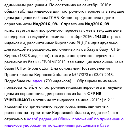
единичным расценкам. По состоянию на сентябрь 2016 г.
общая таблица индексов для построчного пересчета в текущие
цены расценок из базы ТСНБ-Киров представлена одним
справочником
Инд2016_09.
Справочник
Инд2016_09
используется для построчного пересчета смет в текущие цены
и содержит в текущей версии за сентябрь 2016г.
14538
строк с
индексами, рассчитанных Кировским РЦЦС индивидуально
для каждой из расценок, включенных как в базу в базу ТСНБ-
Киров. (13828 индексов), так и для построчного пересчета
расценок из базы ФЕР-01МС2015, заменяющие исключенные из
базы ТСНБ-Киров с Доп.1 на основании Постановления
Правительства Кировской области № 47/373 от 03.07.2015.
Подробнее см.
здесь
(709 индексов). Обращаем внимание
пользователей, что построчные индексы пересчета в текущие
цены из справочника для расценок из базы ФЕР
НЕ
УЧИТЫВАЮТ
(в отличие от индексов за июль 2015г.) п.2.11
Указаний по применению территориальных единичных
расценок на территории Кировской области, издание 4, что
отражено в
новой редакции Общих положений по применению
индексов удорожания по единичным расценкам к базе