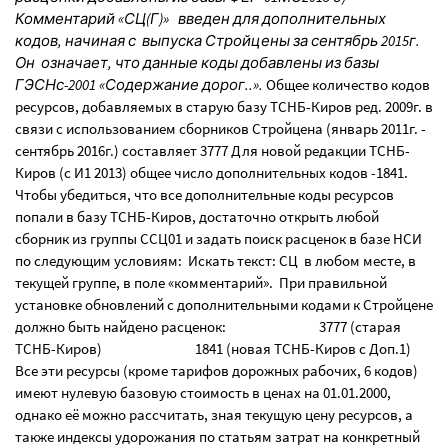
Комментарий «СЦ(Г)» введен для дополнительных
кодов, начиная с выпуска Стройцены за сентябрь 2015г.
Он означает, что данные коды добавлены из базы
ГЭСНс-2001 «Содержание дорог..».
Общее количество кодов
ресурсов, добавляемых в старую базу ТСНБ-Киров ред. 2009г. в
связи с использованием сборников Стройцена (январь 2011г. -
сентябрь 2016г.) составляет 3777 Для новой редакции ТСНБ-
Киров (с И1 2013) общее число дополнительных кодов -1841.
Чтобы убедиться, что все дополнительные коды ресурсов
попали в базу ТСНБ-Киров, достаточно открыть любой
сборник из группы ССЦ01 и задать поиск расценок в базе НСИ
по следующим условиям: Искать текст: СЦ в любом месте, в
текущей группе, в поле «комментарий». При правильной
установке обновлений с дополнительными кодами к Стройцене
должно быть найдено расценок: 3777 (старая
ТСНБ-Киров) 1841 (новая ТСНБ-Киров с Доп.1)
Все эти ресурсы (кроме тарифов дорожных рабочих, 6 кодов)
имеют нулевую базовую стоимость в ценах на 01.01.2000,
однако её можно рассчитать, зная текущую цену ресурсов, а
также индексы удорожания по статьям затрат на конкретный