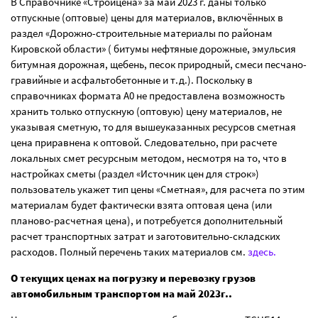
В Справочнике «Стройцена» за май 2023 г. даны только
отпускные (оптовые) цены для материалов, включённых в
раздел «Дорожно-строительные материалы по районам
Кировской области» ( битумы нефтяные дорожные, эмульсия
битумная дорожная, щебень, песок природный, смеси песчано-
гравийные и асфальтобетонные и т.д.). Поскольку в
справочниках формата А0 не предоставлена возможность
хранить только отпускную (оптовую) цену материалов, не
указывая сметную, то для вышеуказанных ресурсов сметная
цена приравнена к оптовой. Следовательно, при расчете
локальных смет ресурсным методом, несмотря на то, что в
настройках сметы (раздел «Источник цен для строк»)
пользователь укажет тип цены «Сметная», для расчета по этим
материалам будет фактически взята оптовая цена (или
планово-расчетная цена), и потребуется дополнительный
расчет транспортных затрат и заготовительно-складских
расходов. Полный перечень таких материалов см.
здесь.
О текущих ценах на погрузку и перевозку грузов
автомобильным транспортом на май 2023г..